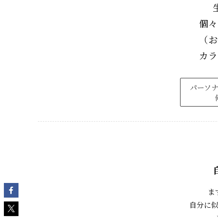
個々
（お
カラ
パーソ
ま
自分に