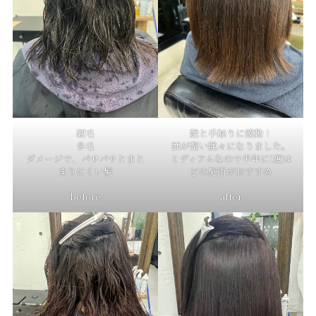
硬毛
艶と手触りに感動！
多毛
面が整い艶々になりました。
ダメージで、パサパサとまと
ミディアムなので半年に1度ほ
まりにくい髪
どの施術がおすすめ
before
after