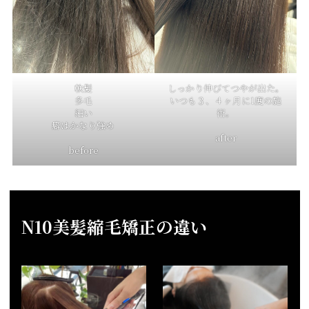
軟髪
しっかり伸びてつやが出た。
多毛
いつも３、４ヶ月に1度の施
細い
術。
癖はかなり強め
after
before
N10美髪縮毛矯正の違い