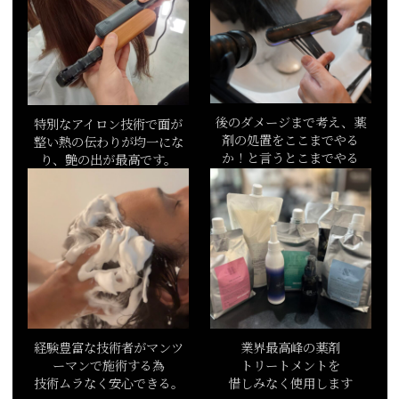
後のダメージまで考え、薬
特別なアイロン技術で面が
剤の処置をここまでやる
整い熱の伝わりが均一にな
か！と言うとこまでやる
り、艶の出が最高です。
経験豊富な技術者がマンツ
業界最高峰の薬剤
ーマンで施術する為
トリートメントを
技術ムラなく安心できる。
惜しみなく使用します