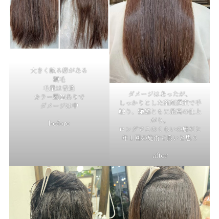
大きく畝る癖がある
硬毛
毛量は普通
ダメージはあったが、
カラー履歴ありで
しっかりとした薬剤選定で手
ダメージは中
触り、艶感ともに最高の仕上
がり。
before
ロングでこのくらいの癖だと
年１回の施術で良いと思う
after