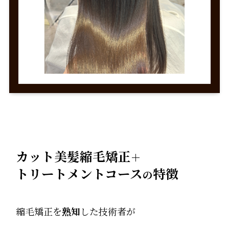
カット美髪縮毛矯正
＋
トリートメントコース
特徴
の
縮毛矯正を
熟知
した技術者が