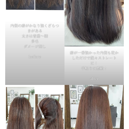
内側の癖がかなり強くざらつ
きがある
太さは普通〜細
多毛
ダメージ無し
癖が一番強かった内側も乾か
before
しただけで艶々ストレート
に！
手触りに感動！
after