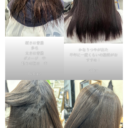
硬さは普通
多毛
かなりつやが出た
太さは普通
半年に一度くらいの施術がお
ダメージ 中
すすめ！
畝りの強さ 中
after
before