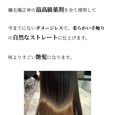
最高級薬剤
縮毛矯正界の
を全て使用して
今までにない
ダメージレス
で、
柔らかい手触り
自然なストレート
の
に仕上げます。
艶髪
何よりすごい
になります。